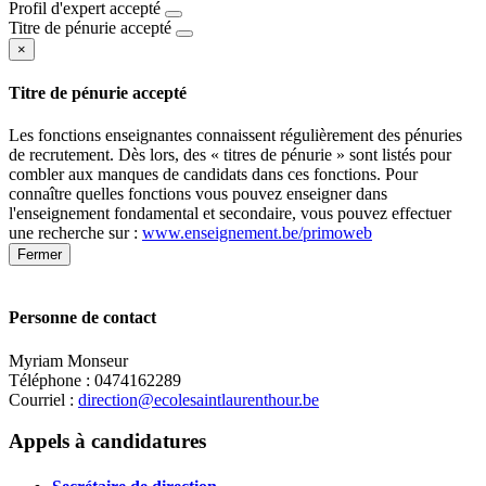
Profil d'expert accepté
Titre de pénurie accepté
×
Titre de pénurie accepté
Les fonctions enseignantes connaissent régulièrement des pénuries
de recrutement. Dès lors, des « titres de pénurie » sont listés pour
combler aux manques de candidats dans ces fonctions. Pour
connaître quelles fonctions vous pouvez enseigner dans
l'enseignement fondamental et secondaire, vous pouvez effectuer
une recherche sur :
www.enseignement.be/primoweb
Fermer
Personne de contact
Myriam Monseur
Téléphone : 0474162289
Courriel :
direction@ecolesaintlaurenthour.be
Leaflet
|
Map data ©
OpenStreetMap
contributors,
×
+
Ecole fondamentale libre
Appels à candidatures
−