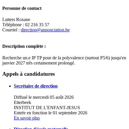
Personne de contact
Lutters Roxane
Téléphone : 02 216 35 57
Courriel :
direction@annonciation.be
Description complète :
Recherche un.e IP TP pour de la polyvalence (surtout P5/6) jusqu'en
janvier 2027 très certainement prolongé.
Leaflet
|
Map data ©
OpenStreetMap
contributors,
×
+
Ecole fondamentale - Institut de l'Annonciation
Appels à candidatures
−
Secrétaire de direction
Diffusé le mercredi 05 août 2026
Etterbeek
INSTITUT DE L'ENFANT-JESUS
Entrée en fonction le 01 septembre 2026
En savoir plus