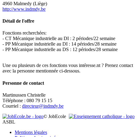
4960 Malmedy (Liège)
http://www.indmdy.be
Détail de l'offre
Fonctions recherchées:
- CT Mécanique industrielle au DI : 2 périodes/22 semaine
- PP Mécanique industrielle au DI : 14 périodes/28 semaine
- PP Mécanique industrielle au DS : 12 périodes/28 semaine
Une ou plusieurs de ces fonctions vous intéresse.nt ? Prenez contact
avec la personne mentionnée ci-dessous.
Personne de contact
Martinussen Christelle
Téléphone : 080 79 15 15
Courriel :
directeur@indmdy.be
Leaflet
|
Map data ©
OpenStreetMap
contributors,
×
+
© JobEcole
INSTITUT NOTRE-DAME
ASBL
−
Mentions légales