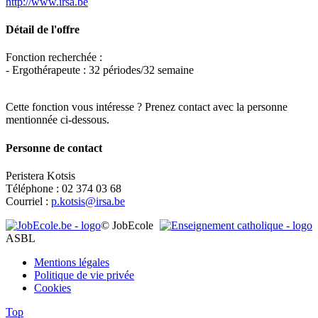
http://www.irsa.be
Détail de l'offre
Fonction recherchée :
- Ergothérapeute : 32 périodes/32 semaine
Cette fonction vous intéresse ? Prenez contact avec la personne
mentionnée ci-dessous.
Personne de contact
Peristera Kotsis
Téléphone : 02 374 03 68
Courriel :
p.kotsis@irsa.be
Leaflet
|
Map data ©
OpenStreetMap
contributors,
×
+
© JobEcole
IRSA Institut Royal pour Sourds et Aveugles
ASBL
−
Mentions légales
Politique de vie privée
Cookies
Top