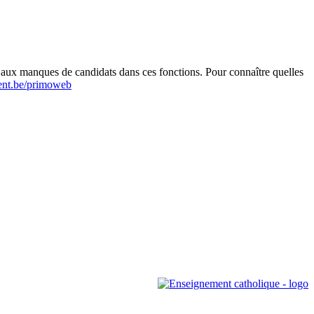
r aux manques de candidats dans ces fonctions. Pour connaître quelles
nt.be/primoweb
Leaflet
|
Map data ©
OpenStreetMap
contributors,