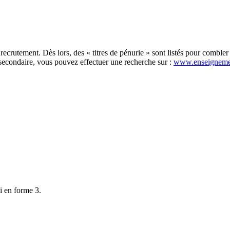
recrutement. Dès lors, des « titres de pénurie » sont listés pour comble
secondaire, vous pouvez effectuer une recherche sur :
www.enseigneme
i en forme 3.
×
Institut d'enseign. secondaire spécialisé Sainte-
Gertrude