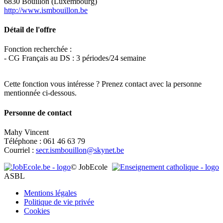
6830 Bouillon (Luxembourg)
http://www.ismbouillon.be
Détail de l'offre
Fonction recherchée :
- CG Français au DS : 3 périodes/24 semaine
Cette fonction vous intéresse ? Prenez contact avec la personne
mentionnée ci-dessous.
Personne de contact
Mahy Vincent
Téléphone : 061 46 63 79
Courriel :
secr.ismbouillon@skynet.be
Leaflet
|
Map data ©
OpenStreetMap
contributors,
×
+
© JobEcole
INSTITUT SAINTE-MARIE
ASBL
−
Mentions légales
Politique de vie privée
Cookies