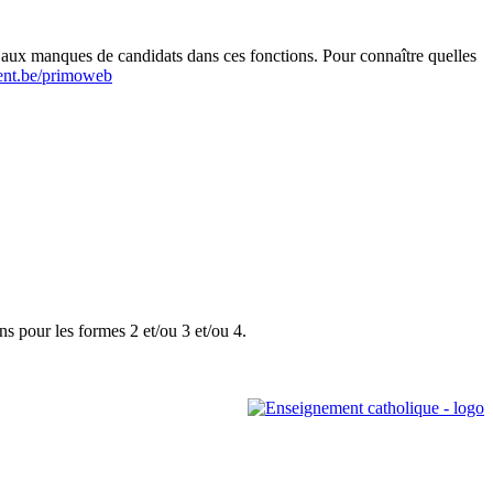
r aux manques de candidats dans ces fonctions. Pour connaître quelles
nt.be/primoweb
ns pour les formes 2 et/ou 3 et/ou 4.
Leaflet
|
Map data ©
OpenStreetMap
contributors,