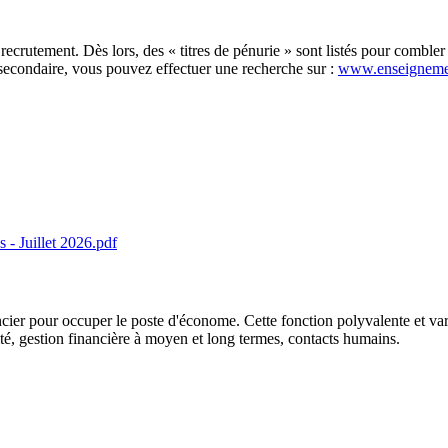
recrutement. Dès lors, des « titres de pénurie » sont listés pour comble
secondaire, vous pouvez effectuer une recherche sur :
www.enseigneme
 - Juillet 2026.pdf
ncier pour occuper le poste d'économe. Cette fonction polyvalente et v
té, gestion financière à moyen et long termes, contacts humains.
×
CENTRE SCOLAIRE SAINT-STANISLAS