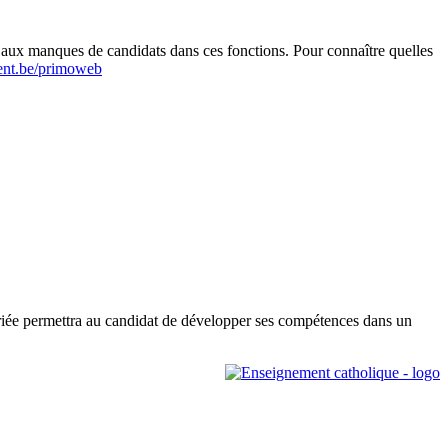
r aux manques de candidats dans ces fonctions. Pour connaître quelles
nt.be/primoweb
ariée permettra au candidat de développer ses compétences dans un
Leaflet
|
Map data ©
OpenStreetMap
contributors,