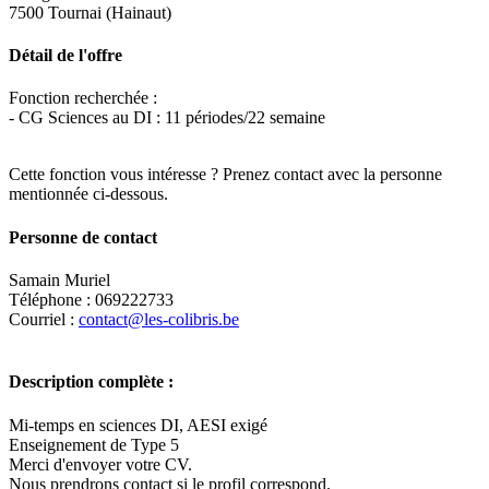
7500 Tournai (Hainaut)
Détail de l'offre
Fonction recherchée :
- CG Sciences au DI : 11 périodes/22 semaine
Cette fonction vous intéresse ? Prenez contact avec la personne
mentionnée ci-dessous.
Personne de contact
Samain Muriel
Téléphone : 069222733
Courriel :
contact@les-colibris.be
Description complète :
Mi-temps en sciences DI, AESI exigé
Enseignement de Type 5
Merci d'envoyer votre CV.
Nous prendrons contact si le profil correspond.
Leaflet
|
Map data ©
OpenStreetMap
contributors,