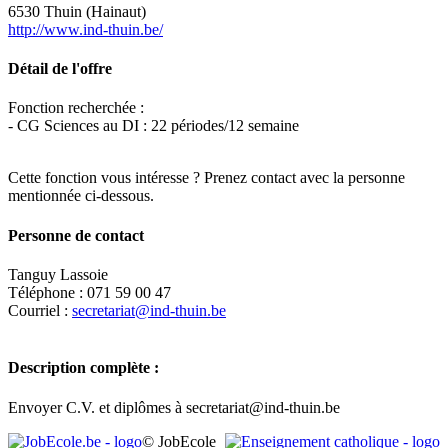
6530 Thuin (Hainaut)
http://www.ind-thuin.be/
Détail de l'offre
Fonction recherchée :
- CG Sciences au DI : 22 périodes/12 semaine
Cette fonction vous intéresse ? Prenez contact avec la personne
mentionnée ci-dessous.
Personne de contact
Tanguy Lassoie
Téléphone : 071 59 00 47
Courriel :
secretariat@ind-thuin.be
Description complète :
Envoyer C.V. et diplômes à secretariat@ind-thuin.be
Leaflet
|
Map data ©
OpenStreetMap
contributors,
×
+
© JobEcole
INSTITUT NOTRE-DAME