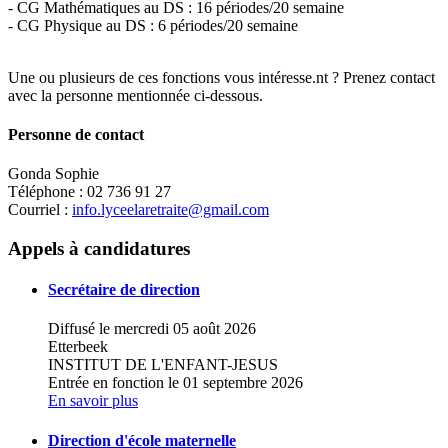
- CG Mathématiques au DS : 16 périodes/20 semaine
- CG Physique au DS : 6 périodes/20 semaine
Une ou plusieurs de ces fonctions vous intéresse.nt ? Prenez contact
avec la personne mentionnée ci-dessous.
Personne de contact
Gonda Sophie
Téléphone : 02 736 91 27
Courriel :
info.lyceelaretraite@gmail.com
Leaflet
|
Map data ©
OpenStreetMap
contributors,
×
+
LYCEE LA RETRAITE
Appels à candidatures
−
Secrétaire de direction
Diffusé le mercredi 05 août 2026
Etterbeek
INSTITUT DE L'ENFANT-JESUS
Entrée en fonction le 01 septembre 2026
En savoir plus
Direction d'école maternelle