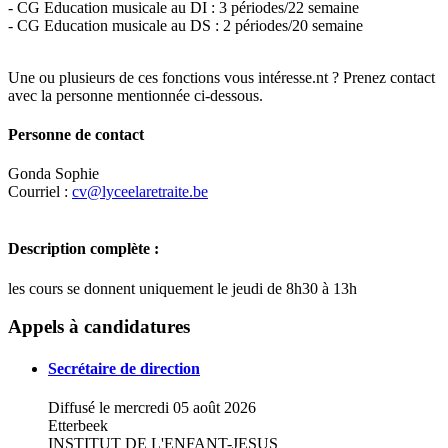
- CG Education musicale au DI : 3 périodes/22 semaine
- CG Education musicale au DS : 2 périodes/20 semaine
Une ou plusieurs de ces fonctions vous intéresse.nt ? Prenez contact
avec la personne mentionnée ci-dessous.
Personne de contact
Gonda Sophie
Courriel :
cv@lyceelaretraite.be
Description complète :
les cours se donnent uniquement le jeudi de 8h30 à 13h
Leaflet
|
Map data ©
OpenStreetMap
contributors,
×
+
LYCEE LA RETRAITE
Appels à candidatures
−
Secrétaire de direction
Diffusé le mercredi 05 août 2026
Etterbeek
INSTITUT DE L'ENFANT-JESUS