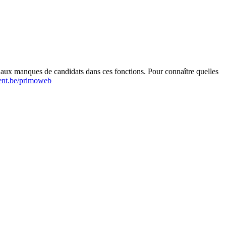
r aux manques de candidats dans ces fonctions. Pour connaître quelles
nt.be/primoweb
Leaflet
|
Map data ©
OpenStreetMap
contributors,