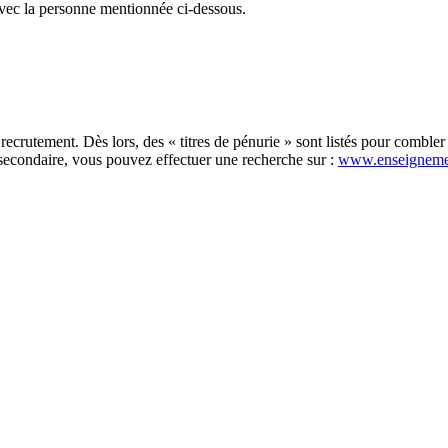
avec la personne mentionnée ci-dessous.
recrutement. Dès lors, des « titres de pénurie » sont listés pour comble
secondaire, vous pouvez effectuer une recherche sur :
www.enseigneme
×
COLLEGE SAINT-JOSEPH