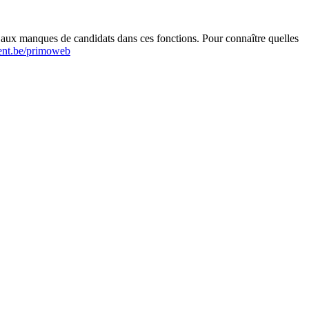
r aux manques de candidats dans ces fonctions. Pour connaître quelles
nt.be/primoweb
Leaflet
|
Map data ©
OpenStreetMap
contributors,