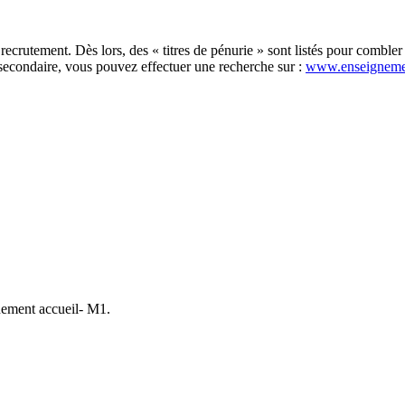
recrutement. Dès lors, des « titres de pénurie » sont listés pour comble
secondaire, vous pouvez effectuer une recherche sur :
www.enseigneme
gnement accueil- M1.
×
Ecole fondamentale libre - Institut Notre-Dame