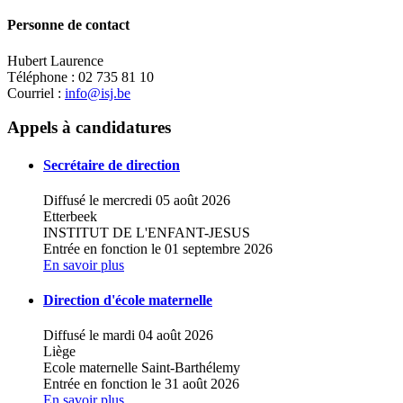
Personne de contact
Hubert Laurence
Téléphone : 02 735 81 10
Courriel :
info@isj.be
Leaflet
|
Map data ©
OpenStreetMap
contributors,
×
+
INSTITUT SAINT-JOSEPH D'ENSEIGNEMENT
Appels à candidatures
TECHNIQUE
−
Secrétaire de direction
Diffusé le mercredi 05 août 2026
Etterbeek
INSTITUT DE L'ENFANT-JESUS
Entrée en fonction le 01 septembre 2026
En savoir plus
Direction d'école maternelle
Diffusé le mardi 04 août 2026
Liège
Ecole maternelle Saint-Barthélemy
Entrée en fonction le 31 août 2026
En savoir plus