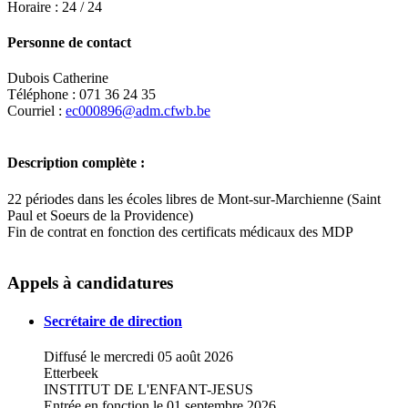
Horaire : 24 / 24
Personne de contact
Dubois Catherine
Téléphone : 071 36 24 35
Courriel :
ec000896@adm.cfwb.be
Description complète :
22 périodes dans les écoles libres de Mont-sur-Marchienne (Saint
Paul et Soeurs de la Providence)
Fin de contrat en fonction des certificats médicaux des MDP
Leaflet
|
Map data ©
OpenStreetMap
contributors,
×
+
Ecole fondamentale libre des Soeurs de la
Appels à candidatures
Providence
−
Secrétaire de direction
Diffusé le mercredi 05 août 2026
Etterbeek
INSTITUT DE L'ENFANT-JESUS
Entrée en fonction le 01 septembre 2026