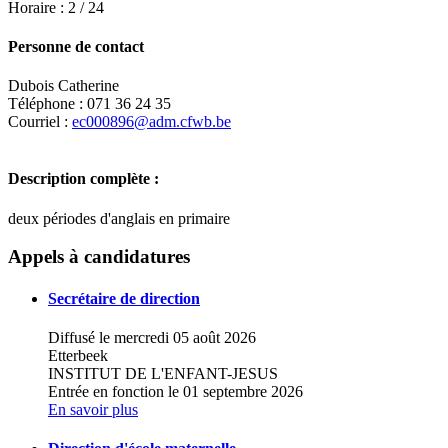
Horaire : 2 / 24
Personne de contact
Dubois Catherine
Téléphone : 071 36 24 35
Courriel :
ec000896@adm.cfwb.be
Description complète :
deux périodes d'anglais en primaire
Leaflet
|
Map data ©
OpenStreetMap
contributors,
×
+
Ecole fondamentale libre des Soeurs de la
Appels à candidatures
Providence
−
Secrétaire de direction
Diffusé le mercredi 05 août 2026
Etterbeek
INSTITUT DE L'ENFANT-JESUS
Entrée en fonction le 01 septembre 2026
En savoir plus