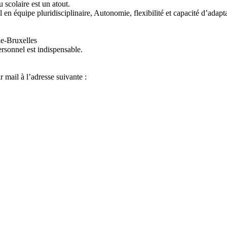
 scolaire est un atout.
 en équipe pluridisciplinaire, Autonomie, flexibilité et capacité d’adapt
ie-Bruxelles
ersonnel est indispensable.
 mail à l’adresse suivante :
×
Centre PMS TOURNAI II