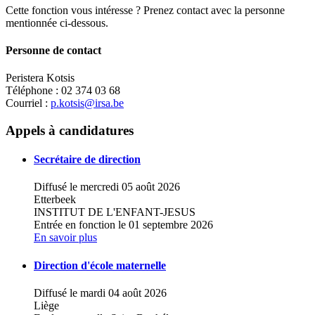
Cette fonction vous intéresse ? Prenez contact avec la personne
mentionnée ci-dessous.
Personne de contact
Peristera Kotsis
Téléphone : 02 374 03 68
Courriel :
p.kotsis@irsa.be
Leaflet
|
Map data ©
OpenStreetMap
contributors,
×
+
IRSA Institut Royal pour Sourds et Aveugles
Appels à candidatures
−
Secrétaire de direction
Diffusé le mercredi 05 août 2026
Etterbeek
INSTITUT DE L'ENFANT-JESUS
Entrée en fonction le 01 septembre 2026
En savoir plus
Direction d'école maternelle
Diffusé le mardi 04 août 2026
Liège