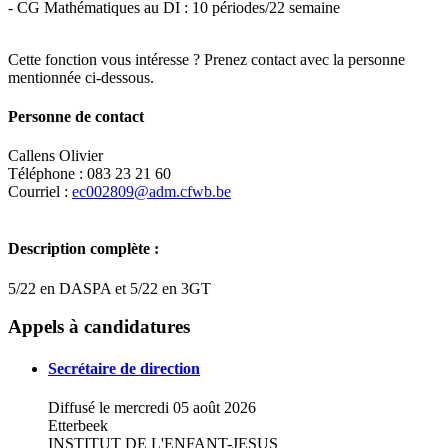
- CG Mathématiques au DI : 10 périodes/22 semaine
Cette fonction vous intéresse ? Prenez contact avec la personne
mentionnée ci-dessous.
Personne de contact
Callens Olivier
Téléphone : 083 23 21 60
Courriel :
ec002809@adm.cfwb.be
Description complète :
5/22 en DASPA et 5/22 en 3GT
Leaflet
|
Map data ©
OpenStreetMap
contributors,
×
+
Institut Saint-Joseph - D2/D3
Appels à candidatures
−
Secrétaire de direction
Diffusé le mercredi 05 août 2026
Etterbeek
INSTITUT DE L'ENFANT-JESUS