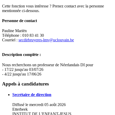
Cette fonction vous intéresse ? Prenez contact avec la personne
mentionnée ci-dessous.
Personne de contact
Pauline Mariën
Téléphone : 010 83 41 30
Courriel :
secdirbruyeres-lmv@uclouvain.be
Description complète :
Nous recherchons un professeur de Néerlandais DI pour
- 17/22 jusqu'au 03/07/26
- 4/22 jusqu'au 17/06/26
Leaflet
|
Map data ©
OpenStreetMap
contributors,
×
+
Lycée Martin V - DOA
Appels à candidatures
−
Secrétaire de direction
Diffusé le mercredi 05 août 2026
Etterbeek
INSTITUT DE L'ENFANT-JESUS