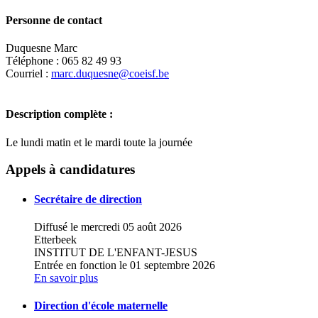
Personne de contact
Duquesne Marc
Téléphone : 065 82 49 93
Courriel :
marc.duquesne@coeisf.be
Description complète :
Le lundi matin et le mardi toute la journée
Leaflet
|
Map data ©
OpenStreetMap
contributors,
×
+
Institut Saint-Ferdinand - Ecole fond de
Appels à candidatures
Jemappes - Cycle 2,
−
Secrétaire de direction
Diffusé le mercredi 05 août 2026
Etterbeek
INSTITUT DE L'ENFANT-JESUS
Entrée en fonction le 01 septembre 2026
En savoir plus
Direction d'école maternelle