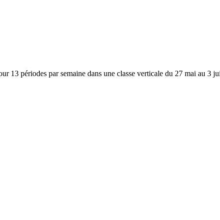
r 13 périodes par semaine dans une classe verticale du 27 mai au 3 juil
×
Ecole fondamentale libre - Collège Saint-Etienne