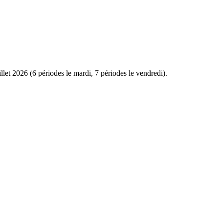
let 2026 (6 périodes le mardi, 7 périodes le vendredi).
Leaflet
|
Map data ©
OpenStreetMap
contributors,