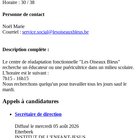
Horaire : 30 / 38
Personne de contact
Noël Marie
Courriel :
service.social@lesoiseauxbleus.be
Description complète :
Le centre de réadaptation fonctionnelle "Les Oiseaux Bleus"
recherche un éducateur ou une puéricultrice dans un milieu scolaire.
L'horaire est le suivant :
7h15 - 16h15
Nous recherchons quelqu'un pour travailler tous les jours sauf le
mardi.
Leaflet
|
Map data ©
OpenStreetMap
contributors,
×
+
Les Oiseaux Bleus
Appels à candidatures
−
Secrétaire de direction
Diffusé le mercredi 05 août 2026
Etterbeek
INSTITUT DE L'ENFANT-JESUS