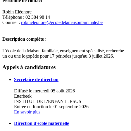
Personne de contact
Robin Eléonore
Téléphone : 02 384 98 14
Courriel :
robineleonore@ecoledelamaisonfamiliale.be
Description complète :
L'école de la Maison familiale, enseignement spécialisé, recherche
un ou une logopède pour 17 périodes jusqu'au 3 juillet 2026.
Leaflet
|
Map data ©
OpenStreetMap
contributors,
×
+
Ecole de La Maison Familiale
Appels à candidatures
−
Secrétaire de direction
Diffusé le mercredi 05 août 2026
Etterbeek
INSTITUT DE L'ENFANT-JESUS
Entrée en fonction le 01 septembre 2026
En savoir plus
Direction d'école maternelle