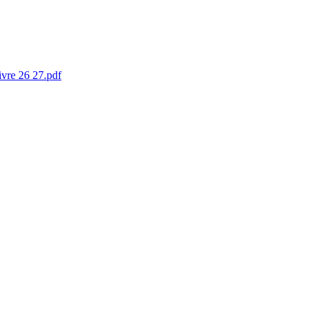
ivre 26 27.pdf
×
Pôle territorial Joie de Vivre