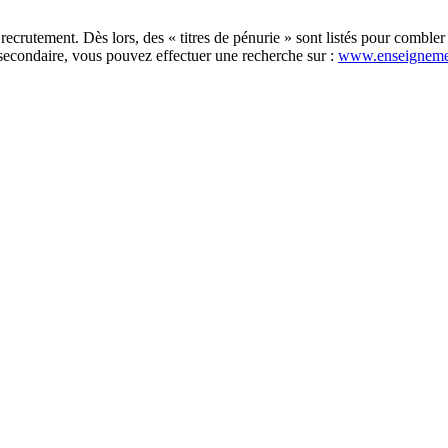
recrutement. Dès lors, des « titres de pénurie » sont listés pour comble
secondaire, vous pouvez effectuer une recherche sur :
www.enseigneme
×
Ecole fondamentale libre Notre-Dame