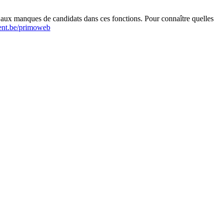
r aux manques de candidats dans ces fonctions. Pour connaître quelles
nt.be/primoweb
Leaflet
|
Map data ©
OpenStreetMap
contributors,