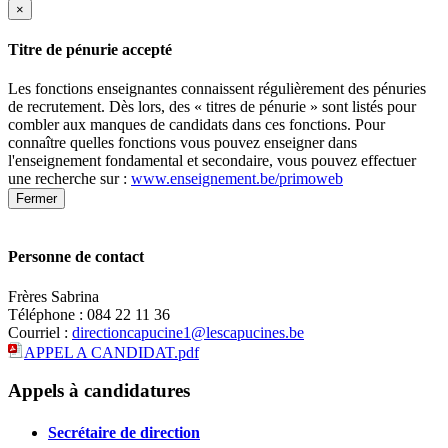
×
Titre de pénurie accepté
Les fonctions enseignantes connaissent régulièrement des pénuries
de recrutement. Dès lors, des « titres de pénurie » sont listés pour
combler aux manques de candidats dans ces fonctions. Pour
connaître quelles fonctions vous pouvez enseigner dans
l'enseignement fondamental et secondaire, vous pouvez effectuer
une recherche sur :
www.enseignement.be/primoweb
Fermer
Personne de contact
Frères Sabrina
Téléphone : 084 22 11 36
Courriel :
directioncapucine1@lescapucines.be
APPEL A CANDIDAT.pdf
Leaflet
|
Map data ©
OpenStreetMap
contributors,
×
+
Ecole Capucine 1
Appels à candidatures
−
Secrétaire de direction