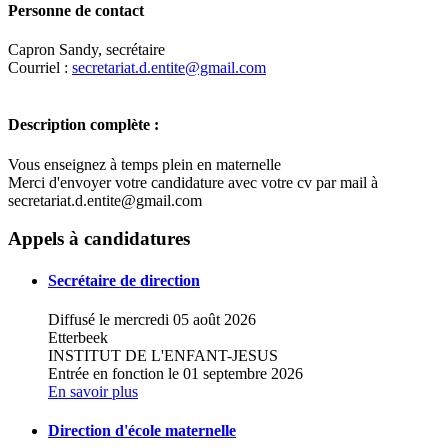
Personne de contact
Capron Sandy, secrétaire
Courriel :
secretariat.d.entite@gmail.com
Description complète :
Vous enseignez à temps plein en maternelle
Merci d'envoyer votre candidature avec votre cv par mail à
secretariat.d.entite@gmail.com
Leaflet
|
Map data ©
OpenStreetMap
contributors,
×
+
Ecole fondamentale libre - Institut Saint-
Appels à candidatures
François d'Assise
−
Secrétaire de direction
Diffusé le mercredi 05 août 2026
Etterbeek
INSTITUT DE L'ENFANT-JESUS
Entrée en fonction le 01 septembre 2026
En savoir plus
Direction d'école maternelle