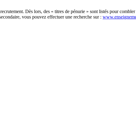
recrutement. Dès lors, des « titres de pénurie » sont listés pour comble
secondaire, vous pouvez effectuer une recherche sur :
www.enseigneme
×
Institut Saint-Ferdinand - Section fondamentale
de Flenu