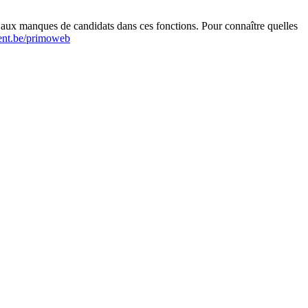
r aux manques de candidats dans ces fonctions. Pour connaître quelles
nt.be/primoweb
Leaflet
|
Map data ©
OpenStreetMap
contributors,