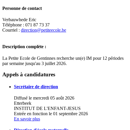
Personne de contact
Verbauwhede Eric
Téléphone : 071 87 73 37
Courriel :
direction@petiteecole.be
Description complète :
La Petite Ecole de Gentinnes recherche un(e) IM pour 12 périodes
par semaine jusqu'au 3 juillet 2026.
Leaflet
|
Map data ©
OpenStreetMap
contributors,
×
+
Ecole fondamentale libre - La Petite Ecole
Appels à candidatures
−
Secrétaire de direction
Diffusé le mercredi 05 août 2026
Etterbeek
INSTITUT DE L'ENFANT-JESUS
Entrée en fonction le 01 septembre 2026
En savoir plus