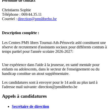
Personne de contact
Christiaens Sophie
Téléphone : 069/44.35.11
Courriel :
direction@pmslibreho.be
Description complète :
Les Centres PMS libres Tournai-Ath-Péruwelz asbl constituent une
réserve de recrutement d'assistants sociaux pour différents contrats à
temps partiel pour l'année scolaire 2026-2027:
Une expérience dans l'aide à la jeunesse, en santé mentale pour
enfants ou adolescents, dans le secteur de l'enseignement ou du
handicap constitue un atout supplémentaire.
Les candidatures sont à envoyer pour le 14 août au plus tard à
l'adresse mail suivante: direction@pmslibreho.be
Leaflet
|
Map data ©
OpenStreetMap
contributors,
×
+
Centre PMS PERUWELZ
Appels à candidatures
−
Secrétaire de direction