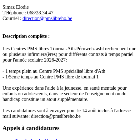
Simaz Elodie
Téléphone : 068/28.34.47
Courriel :
direction@pmslibreho.be
Description complète :
Les Centres PMS libres Tournai-Ath-Péruwelz asbl recherchent une
ou plusieurs infirmiers(ères) pour différents contrats à temps partiel
pour l'année scolaire 2026-2027:
- 1 temps plein au Centre PMS spécialisé libre d'Ath
- 1/5ème temps au Centre PMS libre de tournai 1
Une expérience dans l'aide à la jeunesse, en santé mentale pour
enfants ou adolescents, dans le secteur de l'enseignement ou du
handicap constitue un atout supplémentaire.
Les candidatures sont à envoyer pour le 14 août inclus à l'adresse
mail suivante: direction@pmslibreho.be
Leaflet
|
Map data ©
OpenStreetMap
contributors,
×
+
Centre PMS ATH
Appels à candidatures
−