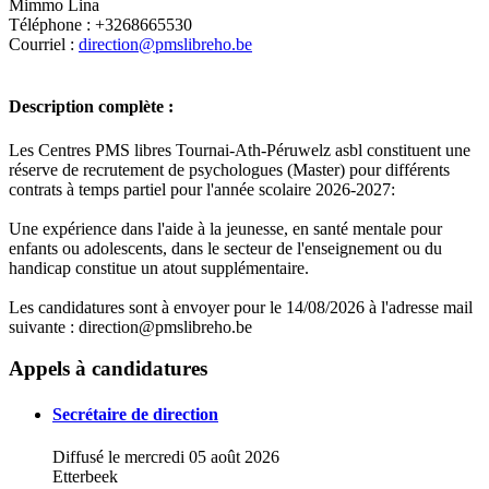
Mimmo Lina
Téléphone : +3268665530
Courriel :
direction@pmslibreho.be
Description complète :
Les Centres PMS libres Tournai-Ath-Péruwelz asbl constituent une
réserve de recrutement de psychologues (Master) pour différents
contrats à temps partiel pour l'année scolaire 2026-2027:
Une expérience dans l'aide à la jeunesse, en santé mentale pour
enfants ou adolescents, dans le secteur de l'enseignement ou du
handicap constitue un atout supplémentaire.
Les candidatures sont à envoyer pour le 14/08/2026 à l'adresse mail
suivante : direction@pmslibreho.be
Leaflet
|
Map data ©
OpenStreetMap
contributors,
×
+
Centre PMS ATH SPECIALISE
Appels à candidatures
−
Secrétaire de direction
Diffusé le mercredi 05 août 2026
Etterbeek