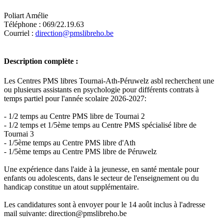
Poliart Amélie
Téléphone : 069/22.19.63
Courriel :
direction@pmslibreho.be
Description complète :
Les Centres PMS libres Tournai-Ath-Péruwelz asbl recherchent une
ou plusieurs assistants en psychologie pour différents contrats à
temps partiel pour l'année scolaire 2026-2027:
- 1/2 temps au Centre PMS libre de Tournai 2
- 1/2 temps et 1/5ème temps au Centre PMS spécialisé libre de
Tournai 3
- 1/5ème temps au Centre PMS libre d'Ath
- 1/5ème temps au Centre PMS libre de Péruwelz
Une expérience dans l'aide à la jeunesse, en santé mentale pour
enfants ou adolescents, dans le secteur de l'enseignement ou du
handicap constitue un atout supplémentaire.
Les candidatures sont à envoyer pour le 14 août inclus à l'adresse
mail suivante: direction@pmslibreho.be
Leaflet
|
Map data ©
OpenStreetMap
contributors,