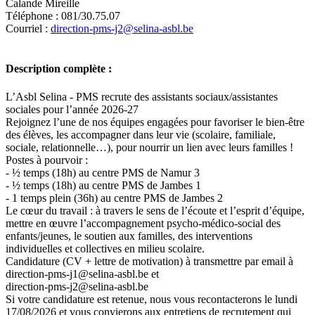
Calande Mireille
Téléphone : 081/30.75.07
Courriel :
direction-pms-j2@selina-asbl.be
Description complète :
L’Asbl Selina - PMS recrute des assistants sociaux/assistantes
sociales pour l’année 2026-27
Rejoignez l’une de nos équipes engagées pour favoriser le bien-être
des élèves, les accompagner dans leur vie (scolaire, familiale,
sociale, relationnelle…), pour nourrir un lien avec leurs familles !
Postes à pourvoir :
- ½ temps (18h) au centre PMS de Namur 3
- ½ temps (18h) au centre PMS de Jambes 1
- 1 temps plein (36h) au centre PMS de Jambes 2
Le cœur du travail : à travers le sens de l’écoute et l’esprit d’équipe,
mettre en œuvre l’accompagnement psycho-médico-social des
enfants/jeunes, le soutien aux familles, des interventions
individuelles et collectives en milieu scolaire.
Candidature (CV + lettre de motivation) à transmettre par email à
direction-pms-j1@selina-asbl.be et
direction-pms-j2@selina-asbl.be
Si votre candidature est retenue, nous vous recontacterons le lundi
17/08/2026 et vous convierons aux entretiens de recrutement qui