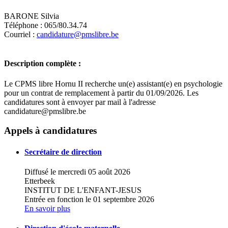
BARONE Silvia
Téléphone : 065/80.34.74
Courriel :
candidature@pmslibre.be
Description complète :
Le CPMS libre Hornu II recherche un(e) assistant(e) en psychologie
pour un contrat de remplacement à partir du 01/09/2026. Les
candidatures sont à envoyer par mail à l'adresse
candidature@pmslibre.be
Leaflet
|
Map data ©
OpenStreetMap
contributors,
×
+
Centre PMS HORNU II
Appels à candidatures
−
Secrétaire de direction
Diffusé le mercredi 05 août 2026
Etterbeek
INSTITUT DE L'ENFANT-JESUS
Entrée en fonction le 01 septembre 2026
En savoir plus