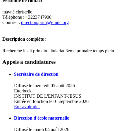
Personne de contact
mayné christelle
Téléphone : +3223747900
Courriel :
direction.prim@e-ndc.org
Description complète :
Recherche instit primaire titulariat 3ème primaire temps plein
Leaflet
|
Map data ©
OpenStreetMap
contributors,
×
+
Ecole primaire Notre-Dame des Champs Cycle 8-
Appels à candidatures
12
−
Secrétaire de direction
Diffusé le mercredi 05 août 2026
Etterbeek
INSTITUT DE L'ENFANT-JESUS
Entrée en fonction le 01 septembre 2026
En savoir plus
Direction d'école maternelle
Diffusé le mardi 04 août 2026