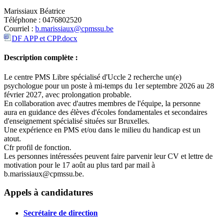
Marissiaux Béatrice
Téléphone : 0476802520
Courriel :
b.marissiaux@cpmssu.be
DF APP et CPP.docx
Description complète :
Le centre PMS Libre spécialisé d'Uccle 2 recherche un(e)
psychologue pour un poste à mi-temps du 1er septembre 2026 au 28
février 2027, avec prolongation probable.
En collaboration avec d'autres membres de l'équipe, la personne
aura en guidance des élèves d'écoles fondamentales et secondaires
d'enseignement spécialisé situées sur Bruxelles.
Une expérience en PMS et/ou dans le milieu du handicap est un
atout.
Cfr profil de fonction.
Les personnes intéressées peuvent faire parvenir leur CV et lettre de
motivation pour le 17 août au plus tard par mail à
b.marissiaux@cpmssu.be.
Leaflet
|
Map data ©
OpenStreetMap
contributors,
×
+
Centre PMS UCCLE SPECIALISE II
Appels à candidatures
−
Secrétaire de direction