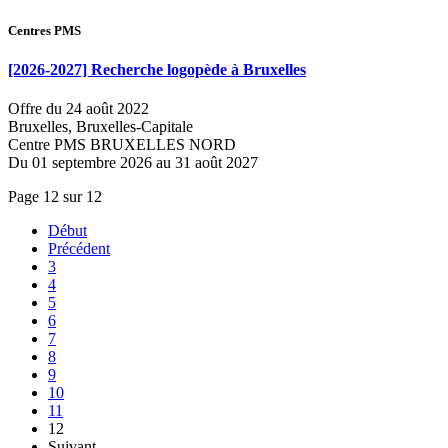
Centres PMS
[2026-2027] Recherche logopède à Bruxelles
Offre du 24 août 2022
Bruxelles, Bruxelles-Capitale
Centre PMS BRUXELLES NORD
Du 01 septembre 2026 au 31 août 2027
Page 12 sur 12
Début
Précédent
3
4
5
6
7
8
9
10
11
12
Suivant