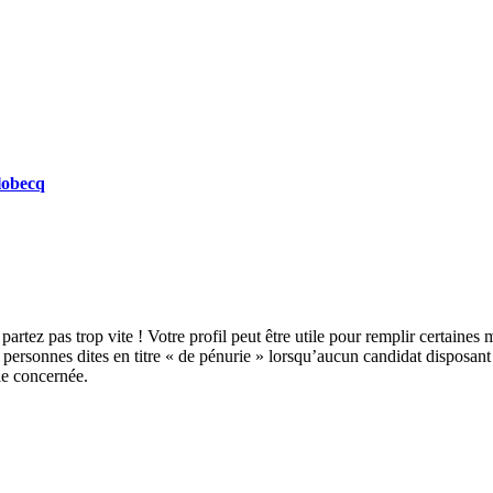
lobecq
artez pas trop vite ! Votre profil peut être utile pour remplir certain
ersonnes dites en titre « de pénurie » lorsqu’aucun candidat disposant d
ole concernée.